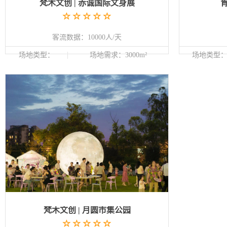
梵木文创 | 赤诚国际文身展
客流数据：10000人/天
场地类型：
场地需求：3000m²
场地类型
梵木文创 | 月圆市集公园