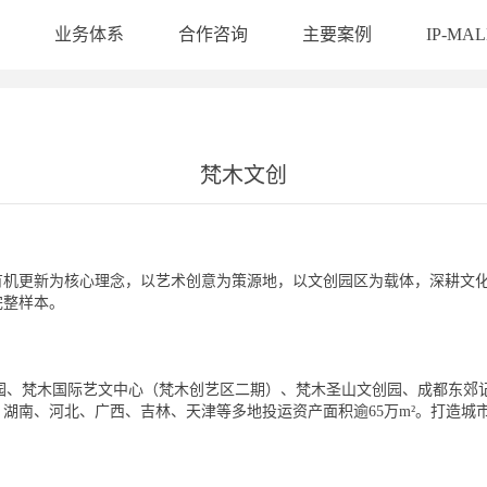
业务体系
合作咨询
主要案例
IP-MAL
梵木文创
有机更新为核心理念，以艺术创意为策源地，以文创园区为载体，深耕文
完整样本。
文创公园、梵木国际艺文中心（梵木创艺区二期）、梵木圣山文创园、成都东
湖南、河北、广西、吉林、天津等多地投运资产面积逾65万m²。打造城