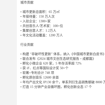
城市贡献
• 城市更新总面积：65 万㎡
• 年接待量：150 万人次
• 入驻企业：1300+家
• 共创音乐人/艺术家：100+位
• 集聚创意人才：1.2万人
• 年文化活动覆盖：1200 万人
行业贡献
• 构建 “非破坏性更新” 体系，纳入《中国城市更新白皮书
• 联合发布《2024 城市文创生态研究报告・成都篇》
• 孵化小微企业 620 家，5 年存活率超 72%
• 获 iF、红点等国际设计奖 50+个
• 软著+专利合计 748 项
• 孵化原创音乐 12600 余首
• 年均产出文化 IP130 余个，单系列衍生品销售额破 8000 
• 打造 15 分钟产业自循环圈，孵化创新业态 17 个