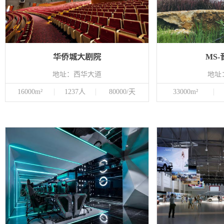
华侨城大剧院
MS
地址：西华大道
地址
16000m²
1237人
80000/天
33000m²