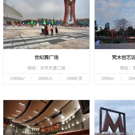
世纪舞广场
梵木创艺区
地址：光华大道二段
地址：东
15000m²
20000人
50000/天
2000m²
30