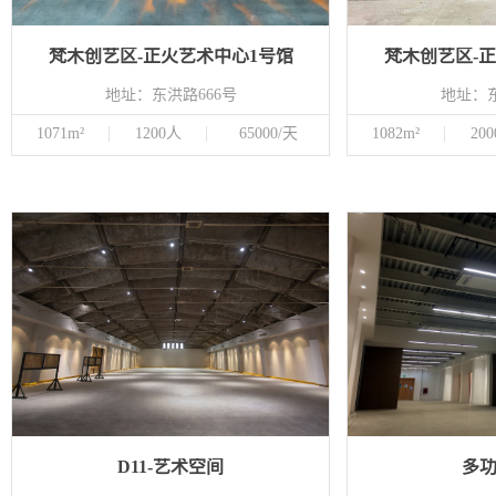
梵木创艺区-正火艺术中心1号馆
梵木创艺区-
地址：东洪路666号
地址：东
1071m²
1200人
65000/天
1082m²
20
D11-艺术空间
多