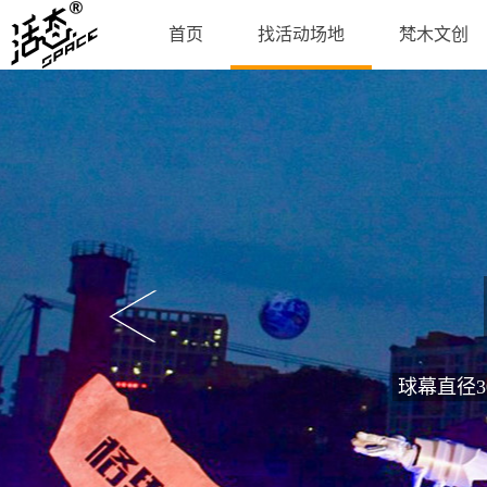
首页
找活动场地
梵木文创
球幕直径3