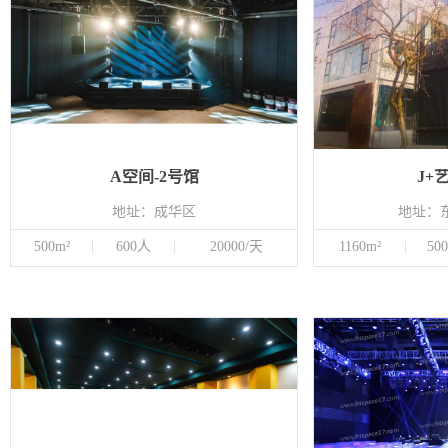
A空间-2号馆
J+
地址：成华区
地址：东
500m²
600人
20000/天
1160m²
50