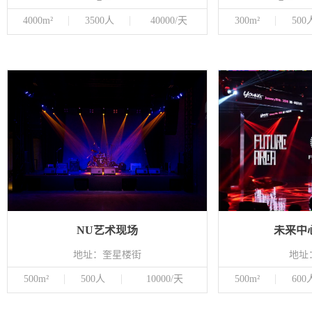
4000m²
3500人
40000/天
300m²
500
NU艺术现场
未来中
地址：奎星楼街
地址
500m²
500人
10000/天
500m²
600