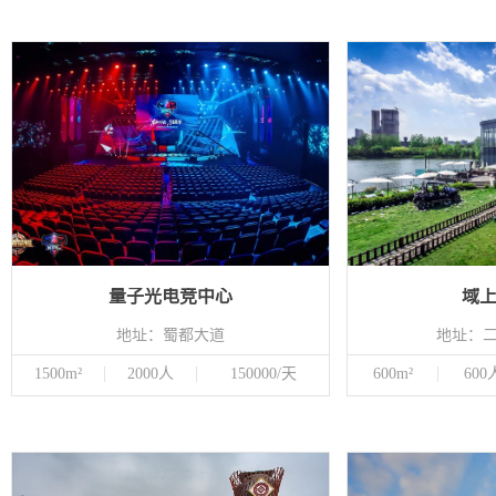
量子光电竞中心
域
地址：蜀都大道
地址：
1500m²
2000人
150000/天
600m²
600