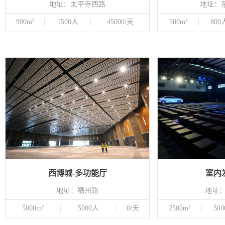
地址：太平寺西路
地址：东
900m²
1500人
45000/天
500m²
800
西博城-多功能厅
室内
地址：福州路
地址
5000m²
5000人
0/天
2500m²
50