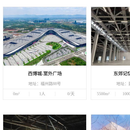
西博城-室外广场
东郊记
地址：福州路88号
地址：
0m²
1人
0/天
5500m²
100