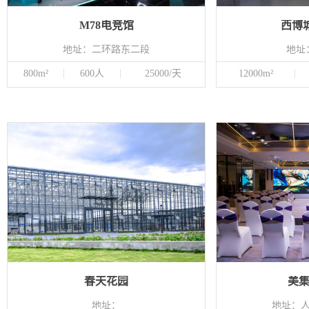
M78电竞馆
西博
地址：二环路东二段
地址
800m²
600人
25000/天
12000m²
春天花园
美
地址：
地址：