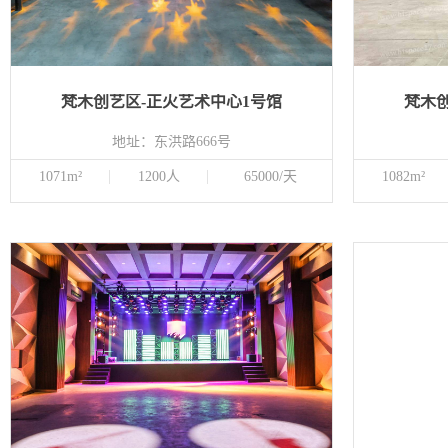
梵木创艺区-正火艺术中心1号馆
梵木
地址：东洪路666号
1071m²
1200人
65000/天
1082m²