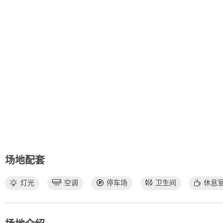
A4美术馆
地址：天府大道
场地配套
灯光
空调
停车场
卫生间
休息